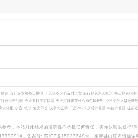
有财运
五行穿衣服每日播报
今天穿衣运势及财运女
五行穿衣怎么旺运
每日穿衣指南
五行色最吉利呢
今天五行穿衣指南
今天打麻将穿什么颜色最旺财
今日穿什么颜色旺
穿衣搭配
拼音
笔顺
偏旁部首
汉字怎么读
日历2026
房贷计算器
年龄计算器
提前
供参考，本站对此结果的准确性不承担任何责任，实际数额以银行/保
3690914，备案号:
苏ICP备15037649号
。东海县白塔埠镇佳诚