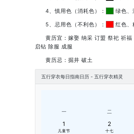
4、慎用色（消耗色）：
绿色、
5、忌用色（不利色）：
红色、
黄历宜：嫁娶 纳采 订盟 祭祀 祈福 
启钻 除服 成服
黄历忌：掘井 破土
五行穿衣每日指南日历 - 五行穿衣精灵
一
二
1
2
儿童节
十七