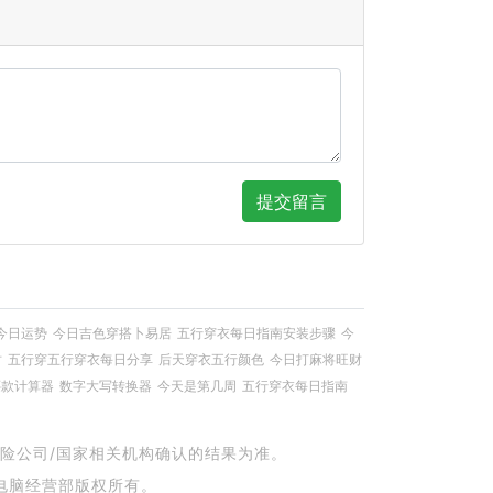
提交留言
今日运势
今日吉色穿搭卜易居
五行穿衣每日指南安装步骤
今
财
五行穿五行穿衣每日分享
后天穿衣五行颜色
今日打麻将旺财
还款计算器
数字大写转换器
今天是第几周
五行穿衣每日指南
险公司/国家相关机构确认的结果为准。
电脑经营部版权所有。