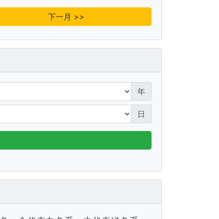
下一月 >>
年
日