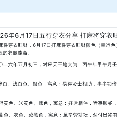
026年6月17日五行穿衣分享 打麻将穿衣
，打麻将穿衣旺财，6月17日打麻将穿衣旺财颜色（幸运
色的衣服能赢。
：二〇二六年五月初三，对应天干地支为：丙午年甲午月
米白、浅白色、银色，寓意：易得贤士相助，事半功倍
橙黄色、米黄色、棕色，寓意：好运相伴，诸事顺畅
蓝色、灰色、藏黑色，寓意：虽辛劳耕耘，然付出终