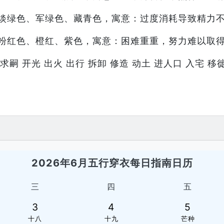
淡绿色、军绿色、藏青色，寓意：过度消耗导致精力
粉红色、橙红、紫色，寓意：困难重重，努力难以取
求嗣 开光 出火 出行 拆卸 修造 动土 进人口 入宅 移徙
2026年6月五行穿衣每日指南日历
三
四
五
3
4
5
十八
十九
芒种