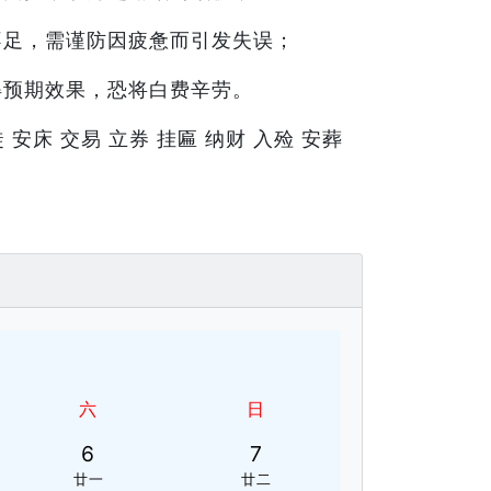
不足，需谨防因疲惫而引发失误；
得预期效果，恐将白费辛劳。
 安床 交易 立券 挂匾 纳财 入殓 安葬
六
日
6
7
廿一
廿二