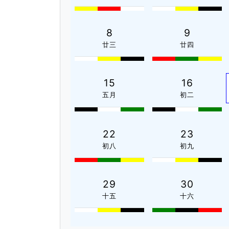
8
9
廿三
廿四
15
16
五月
初二
22
23
初八
初九
29
30
十五
十六