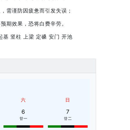
足，需谨防因疲惫而引发失误；
得预期效果，恐将白费辛劳。
起基 竖柱 上梁 定磉 安门 开池
六
日
6
7
廿一
廿二