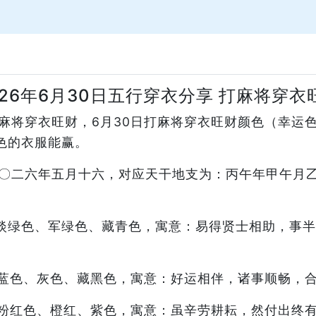
026年6月30日五行穿衣分享 打麻将穿衣
，打麻将穿衣旺财，6月30日打麻将穿衣旺财颜色（幸
色的衣服能赢。
：二〇二六年五月十六，对应天干地支为：丙午年甲午
淡绿色、军绿色、藏青色，寓意：易得贤士相助，事半
蓝色、灰色、藏黑色，寓意：好运相伴，诸事顺畅，
粉红色、橙红、紫色，寓意：虽辛劳耕耘，然付出终