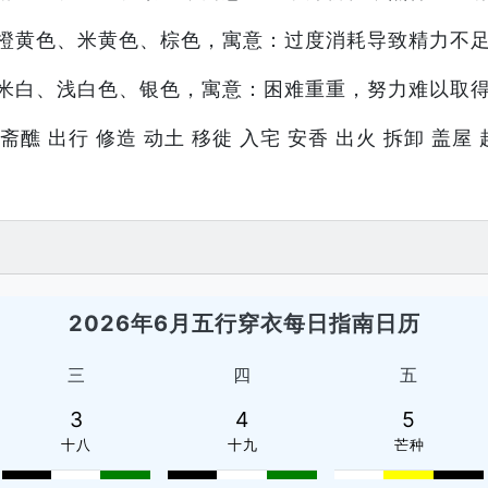
橙黄色、米黄色、棕色，寓意：过度消耗导致精力不
米白、浅白色、银色，寓意：困难重重，努力难以取
斋醮 出行 修造 动土 移徙 入宅 安香 出火 拆卸 盖屋 
2026年6月五行穿衣每日指南日历
三
四
五
3
4
5
十八
十九
芒种