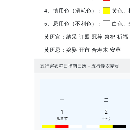
4、慎用色（消耗色）：
黄色、
5、忌用色（不利色）：
白色、
黄历宜：纳采 订盟 冠笄 祭祀 祈福 
黄历忌：嫁娶 开市 合寿木 安葬
五行穿衣每日指南日历 - 五行穿衣精灵
一
二
1
2
儿童节
十七