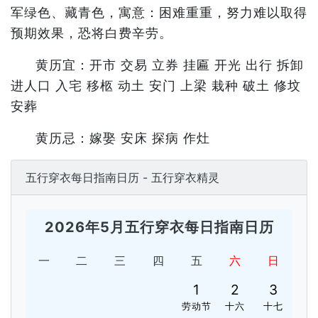
军绿色、藏青色，寓意：困难重重，努力难以取得
预期效果，恐将白费辛劳。
黄历宜：开市 交易 立券 挂匾 开光 出行 拆卸
进人口 入宅 移柩 动土 安门 上梁 栽种 破土 修坟
安葬
黄历忌：嫁娶 安床 探病 作灶
五行穿衣每日指南日历 - 五行穿衣精灵
2026年5月五行穿衣每日指南日历
一
二
三
四
五
六
日
1
2
3
劳动节
十六
十七