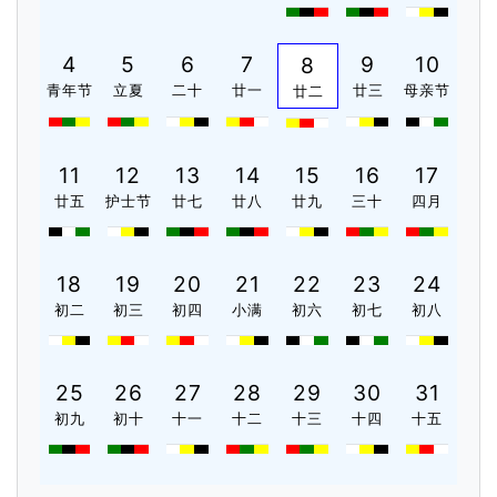
4
5
6
7
9
10
8
青年节
立夏
二十
廿一
廿三
母亲节
廿二
11
12
13
14
15
16
17
廿五
护士节
廿七
廿八
廿九
三十
四月
18
19
20
21
22
23
24
初二
初三
初四
小满
初六
初七
初八
25
26
27
28
29
30
31
初九
初十
十一
十二
十三
十四
十五