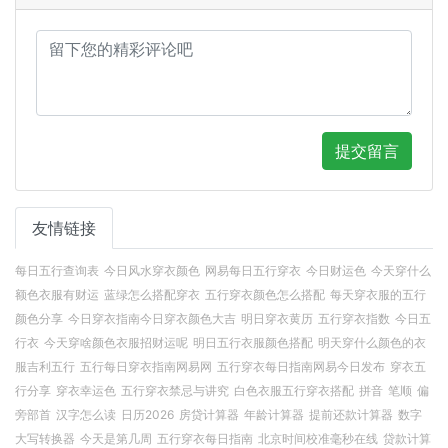
提交留言
友情链接
每日五行查询表
今日风水穿衣颜色
网易每日五行穿衣
今日财运色
今天穿什么
额色衣服有财运
蓝绿怎么搭配穿衣
五行穿衣颜色怎么搭配
每天穿衣服的五行
颜色分享
今日穿衣指南今日穿衣颜色大吉
明日穿衣黄历
五行穿衣指数
今日五
行衣
今天穿啥颜色衣服招财运呢
明日五行衣服颜色搭配
明天穿什么颜色的衣
服吉利五行
五行每日穿衣指南网易网
五行穿衣每日指南网易今日发布
穿衣五
行分享
穿衣幸运色
五行穿衣禁忌与讲究
白色衣服五行穿衣搭配
拼音
笔顺
偏
旁部首
汉字怎么读
日历2026
房贷计算器
年龄计算器
提前还款计算器
数字
大写转换器
今天是第几周
五行穿衣每日指南
北京时间校准毫秒在线
贷款计算