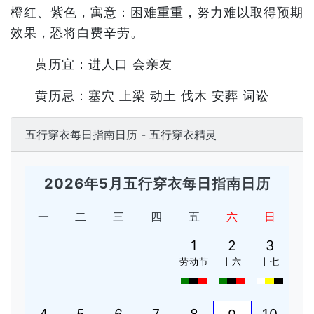
橙红、紫色，寓意：困难重重，努力难以取得预期
效果，恐将白费辛劳。
黄历宜：进人口 会亲友
黄历忌：塞穴 上梁 动土 伐木 安葬 词讼
五行穿衣每日指南日历 - 五行穿衣精灵
2026年5月五行穿衣每日指南日历
一
二
三
四
五
六
日
1
2
3
劳动节
十六
十七