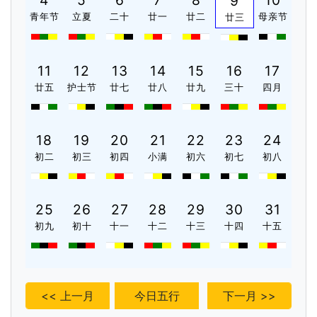
4
5
6
7
8
10
9
青年节
立夏
二十
廿一
廿二
母亲节
廿三
11
12
13
14
15
16
17
廿五
护士节
廿七
廿八
廿九
三十
四月
18
19
20
21
22
23
24
初二
初三
初四
小满
初六
初七
初八
25
26
27
28
29
30
31
初九
初十
十一
十二
十三
十四
十五
<< 上一月
今日五行
下一月 >>