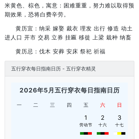
米黄色、棕色，寓意：困难重重，努力难以取得预
期效果，恐将白费辛劳。
黄历宜：纳采 嫁娶 裁衣 理发 出行 修造 动土
进人口 开市 交易 立券 挂匾 移徙 上梁 栽种 纳畜
黄历忌：伐木 安葬 安床 祭祀 祈福
五行穿衣每日指南日历 - 五行穿衣精灵
2026年5月五行穿衣每日指南日历
一
二
三
四
五
六
日
1
2
3
劳动节
十六
十七