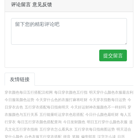
评论留言 意见反馈
提交留言
友情链接
穿衣颜色每日五行搭配汉程网
每日穿衣颜色五行指
明天穿什么颜色衣服最吉利
今日服装颜色运势
今天穿什么色的衣服打麻将旺财
今天穿衣指数每日运势
今
日穿衣吉色
五行穿衣搭配每日指南明天
今天好运财神衣服颜色不一样好吗
穿
衣服颜色与五行关系
五行能量旺运穿衣色彩搭配
今日什么颜色最旺财
每人五
行穿衣
每日五行穿衣颜色搭配查询
今日发财颜色
明日五行穿什么颜色衣服
道
凡文化五行穿衣指南
五行穿衣怎么看风水
五行穿衣每日指南图运势
明天适合
穿什么颜色
白色衣服五行穿衣搭配
拼音
笔顺
偏旁部首
汉字怎么读
日历