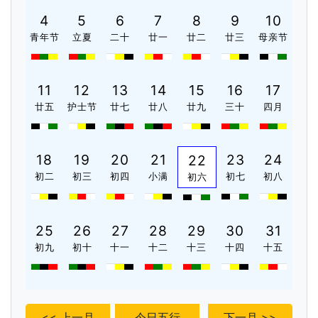
4
5
6
7
8
9
10
青年节
立夏
二十
廿一
廿二
廿三
母亲节
11
12
13
14
15
16
17
廿五
护士节
廿七
廿八
廿九
三十
四月
18
19
20
21
23
24
22
初二
初三
初四
小满
初七
初八
初六
25
26
27
28
29
30
31
初九
初十
十一
十二
十三
十四
十五
<< 上一月
今日五行
下一月 >>