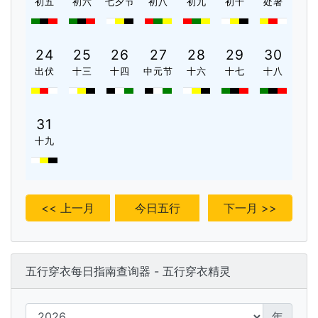
初五
初六
七夕节
初八
初九
初十
处暑
24
25
26
27
28
29
30
出伏
十三
十四
中元节
十六
十七
十八
31
十九
<< 上一月
今日五行
下一月 >>
五行穿衣每日指南查询器 - 五行穿衣精灵
年