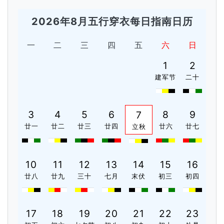
2026年8月五行穿衣每日指南日历
一
二
三
四
五
六
日
1
2
建军节
二十
3
4
5
6
8
9
7
廿一
廿二
廿三
廿四
廿六
廿七
立秋
10
11
12
13
14
15
16
廿八
廿九
三十
七月
末伏
初三
初四
17
18
19
20
21
22
23