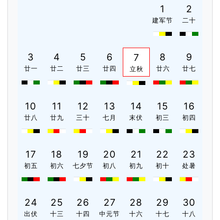
1
2
建军节
二十
3
4
5
6
8
9
7
廿一
廿二
廿三
廿四
廿六
廿七
立秋
10
11
12
13
14
15
16
廿八
廿九
三十
七月
末伏
初三
初四
17
18
19
20
21
22
23
初五
初六
七夕节
初八
初九
初十
处暑
24
25
26
27
28
29
30
出伏
十三
十四
中元节
十六
十七
十八