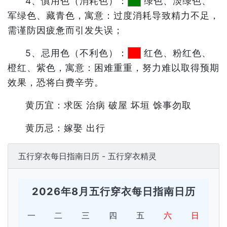
4、慎用色（消耗色）：
绿色、淡绿色、
军绿色、藏青色，寓意：过度消耗导致精力不足，
需谨防因疲惫而引发失误；
5、忌用色（不利色）：
红色、粉红色、
橙红、紫色，寓意：困难重重，努力难以取得预期
效果，恐将白费辛劳。
黄历宜：求医 治病 破屋 坏垣 馀事勿取
黄历忌：嫁娶 出行
五行穿衣每日指南日历 - 五行穿衣精灵
2026年8月五行穿衣每日指南日历
一
二
三
四
五
六
日