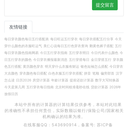
提交留言
友情链接
每日穿衣颜色每日五行搭配表
每日旺运五行穿衣
每日穿衣搭配五行分享
今天
穿什么颜色的衣服旺运气
美仁心说每日五行色穿衣查询
鹅黄色裤子搭配
五行
每日穿衣颜色指南网易
今日五行穿衣指南
五行穿衣明日
今日代表什么颜色
今
日五行穿衣的颜色
今日穿衣播报最新消息
五行穿搭每日
金日穿搭五行
穿衣颜
色五行搭配
黄历颜色穿衣
明天穿什么衣服有财运
银色短袖怎么搭配
今日穿衣
大吉颜色
穿衣颜色每日搭配
白色衣服五行穿衣搭配
拼音
笔顺
偏旁部首
汉字
怎么读
日历2026
房贷计算器
年龄计算器
提前还款计算器
数字大写转换器
今天是第几周
五行穿衣每日指南
北京时间校准毫秒在线
贷款计算器
2026年
放假日历
本站中所有的计算器的计算结果仅供参考，本站对此结果
的准确性不承担任何责任，实际数额以银行/保险公司/国家相关
机构确认的结果为准。
在线客服QQ：543690914，备案号:
苏ICP备