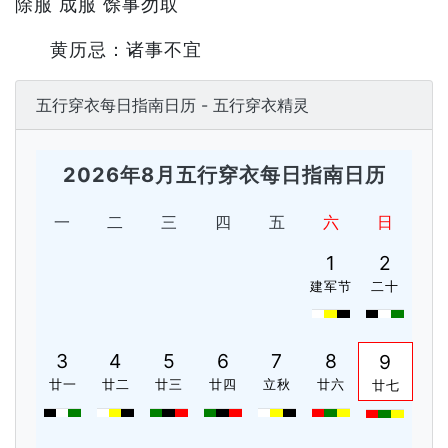
除服 成服 馀事勿取
黄历忌：诸事不宜
五行穿衣每日指南日历 - 五行穿衣精灵
2026年8月五行穿衣每日指南日历
一
二
三
四
五
六
日
1
2
建军节
二十
3
4
5
6
7
8
9
廿一
廿二
廿三
廿四
立秋
廿六
廿七