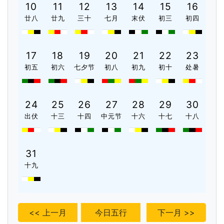
10
11
12
13
14
15
16
廿八
廿九
三十
七月
末伏
初三
初四
17
18
19
20
21
22
23
初五
初六
七夕节
初八
初九
初十
处暑
24
25
26
27
28
29
30
出伏
十三
十四
中元节
十六
十七
十八
31
十九
<< 上一月
今日五行
下一月 >>