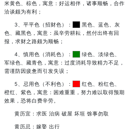
米黄色、棕色，寓意：好运相伴，诸事顺畅，合作
洽谈颇为有利；
3、平平色（招财色）：
黑色、蓝色、灰
色、藏黑色，寓意：虽辛劳耕耘，然付出终有回
报，求财之路颇为顺畅；
4、慎用色（消耗色）：
绿色、淡绿色、
军绿色、藏青色，寓意：过度消耗导致精力不足，
需谨防因疲惫而引发失误；
5、忌用色（不利色）：
红色、粉红色、
橙红、紫色，寓意：困难重重，努力难以取得预期
效果，恐将白费辛劳。
黄历宜：求医 治病 破屋 坏垣 馀事勿取
黄历忌：嫁娶 出行