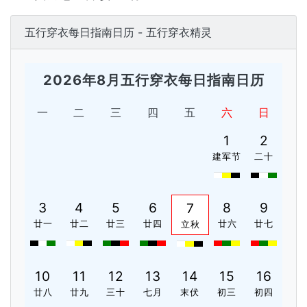
五行穿衣每日指南日历 - 五行穿衣精灵
2026年8月五行穿衣每日指南日历
一
二
三
四
五
六
日
1
2
建军节
二十
3
4
5
6
8
9
7
廿一
廿二
廿三
廿四
廿六
廿七
立秋
10
11
12
13
14
15
16
廿八
廿九
三十
七月
末伏
初三
初四