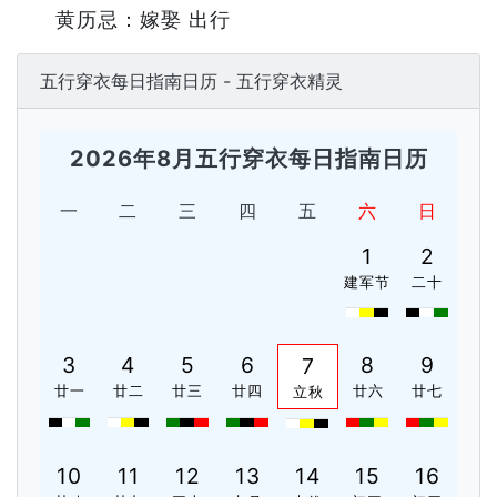
黄历忌：嫁娶 出行
五行穿衣每日指南日历 - 五行穿衣精灵
2026年8月五行穿衣每日指南日历
一
二
三
四
五
六
日
1
2
建军节
二十
3
4
5
6
8
9
7
廿一
廿二
廿三
廿四
廿六
廿七
立秋
10
11
12
13
14
15
16