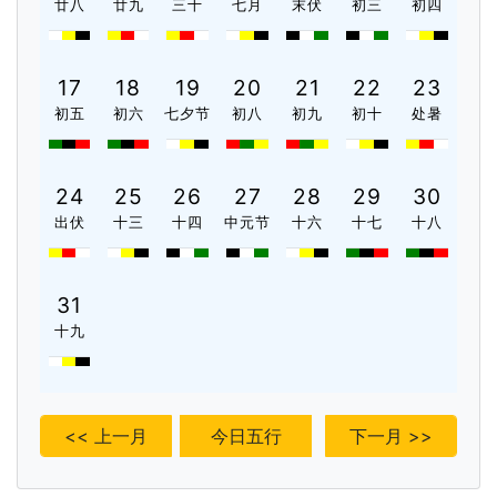
廿八
廿九
三十
七月
末伏
初三
初四
17
18
19
20
21
22
23
初五
初六
七夕节
初八
初九
初十
处暑
24
25
26
27
28
29
30
出伏
十三
十四
中元节
十六
十七
十八
31
十九
<< 上一月
今日五行
下一月 >>