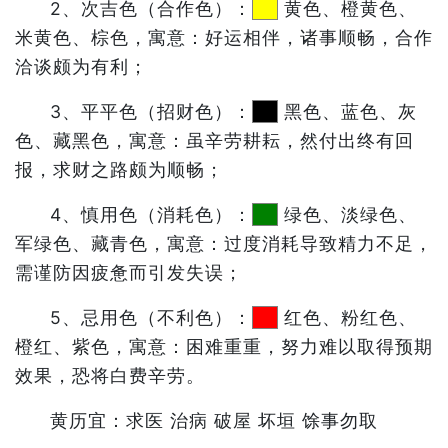
2、次吉色（合作色）：
黄色、橙黄色、
米黄色、棕色，寓意：好运相伴，诸事顺畅，合作
洽谈颇为有利；
3、平平色（招财色）：
黑色、蓝色、灰
色、藏黑色，寓意：虽辛劳耕耘，然付出终有回
报，求财之路颇为顺畅；
4、慎用色（消耗色）：
绿色、淡绿色、
军绿色、藏青色，寓意：过度消耗导致精力不足，
需谨防因疲惫而引发失误；
5、忌用色（不利色）：
红色、粉红色、
橙红、紫色，寓意：困难重重，努力难以取得预期
效果，恐将白费辛劳。
黄历宜：求医 治病 破屋 坏垣 馀事勿取