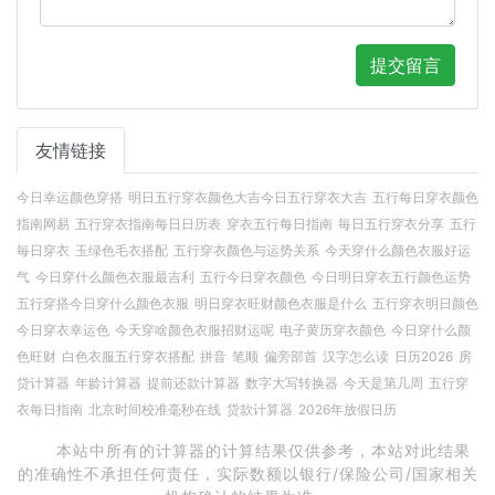
提交留言
友情链接
今日幸运颜色穿搭
明日五行穿衣颜色大吉今日五行穿衣大吉
五行每日穿衣颜色
指南网易
五行穿衣指南每日日历表
穿衣五行每日指南
毎日五行穿衣分享
五行
毎日穿衣
玉绿色毛衣搭配
五行穿衣颜色与运势关系
今天穿什么颜色衣服好运
气
今日穿什么颜色衣服最吉利
五行今日穿衣颜色
今日明日穿衣五行颜色运势
五行穿搭今日穿什么颜色衣服
明日穿衣旺财颜色衣服是什么
五行穿衣明日颜色
今日穿衣幸运色
今天穿啥颜色衣服招财运呢
电子黄历穿衣颜色
今日穿什么颜
色旺财
白色衣服五行穿衣搭配
拼音
笔顺
偏旁部首
汉字怎么读
日历2026
房
贷计算器
年龄计算器
提前还款计算器
数字大写转换器
今天是第几周
五行穿
衣每日指南
北京时间校准毫秒在线
贷款计算器
2026年放假日历
本站中所有的计算器的计算结果仅供参考，本站对此结果
的准确性不承担任何责任，实际数额以银行/保险公司/国家相关