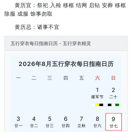
黄历宜：祭祀 入殓 移柩 结网 启钻 安葬 移柩
除服 成服 馀事勿取
黄历忌：诸事不宜
五行穿衣每日指南日历 - 五行穿衣精灵
2026年8月五行穿衣每日指南日历
一
二
三
四
五
六
日
1
2
建军节
二十
3
4
5
6
7
8
9
廿一
廿二
廿三
廿四
立秋
廿六
廿七