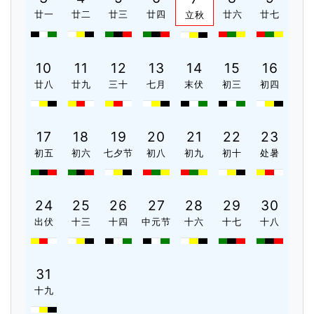
廿一
廿二
廿三
廿四
廿六
廿七
立秋
10
11
12
13
14
15
16
廿八
廿九
三十
七月
末伏
初三
初四
17
18
19
20
21
22
23
初五
初六
七夕节
初八
初九
初十
处暑
24
25
26
27
28
29
30
出伏
十三
十四
中元节
十六
十七
十八
31
十九