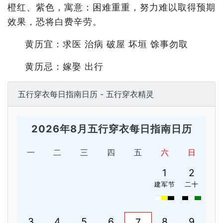
橙红、紫色，寓意：困难重重，努力难以取得预期
效果，恐将白费辛劳。
黄历宜：求医 治病 破屋 坏垣 馀事勿取
黄历忌：嫁娶 出行
五行穿衣每日指南日历 - 五行穿衣精灵
2026年8月五行穿衣每日指南日历
一
二
三
四
五
六
日
1
2
建军节
二十
3
4
5
6
8
9
7