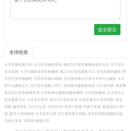
提交留言
友情链接
今日穿颜色最吉利
今日吉祥颜色穿衣
每日五行穿衣服颜色每日分享
五行五行
穿衣指南
今天打麻将穿衣旺财颜色
猴人今日穿衣颜色大吉
今日招财的颜色
明
天五行穿衣服颜色
五型穿衣每日指南
五行穿衣每日分享今天穿什么颜色
今天
穿什么颜色五行
五行穿衣搭配小窍门
茶绿色衣服搭配词语
五行穿衣搭
易星网
每日五行穿衣指南查询
今天的幸运颜色衣服有哪些
今日吉利颜色
今天穿什么
色衣服有才运
今生五行穿衣
每日五行穿衣吉色
白色衣服五行穿衣搭配
拼音
笔顺
偏旁部首
汉字怎么读
日历2026
房贷计算器
年龄计算器
提前还款计算
器
数字大写转换器
今天是第几周
五行穿衣每日指南
北京时间校准毫秒在线
贷款计算器
2026年放假日历