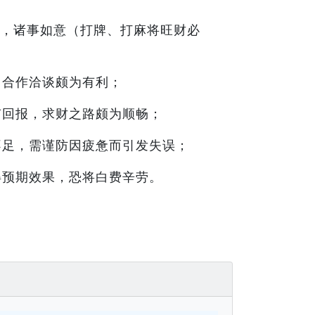
，诸事如意（打牌、打麻将旺财必
，合作洽谈颇为有利；
有回报，求财之路颇为顺畅；
不足，需谨防因疲惫而引发失误；
得预期效果，恐将白费辛劳。