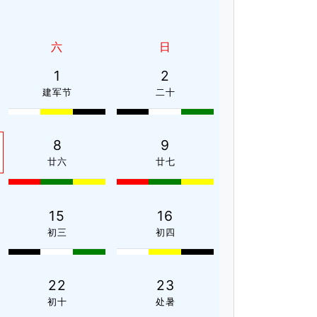
六
日
1
2
建军节
二十
8
9
廿六
廿七
15
16
初三
初四
22
23
初十
处暑