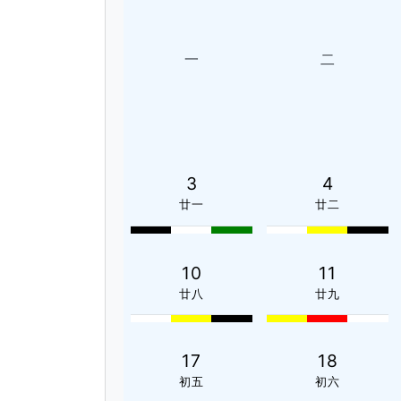
一
二
3
4
廿一
廿二
10
11
廿八
廿九
17
18
初五
初六