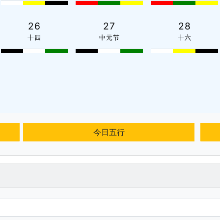
26
27
28
十四
中元节
十六
今日五行