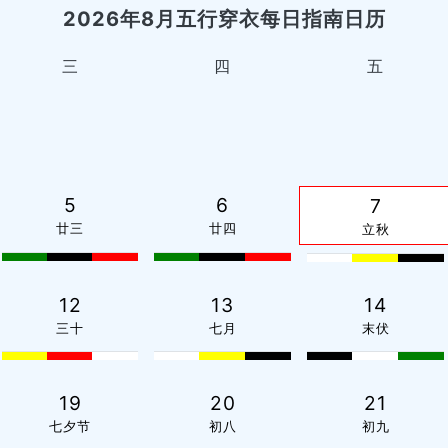
2026年8月五行穿衣每日指南日历
三
四
五
5
6
7
廿三
廿四
立秋
12
13
14
三十
七月
末伏
19
20
21
七夕节
初八
初九