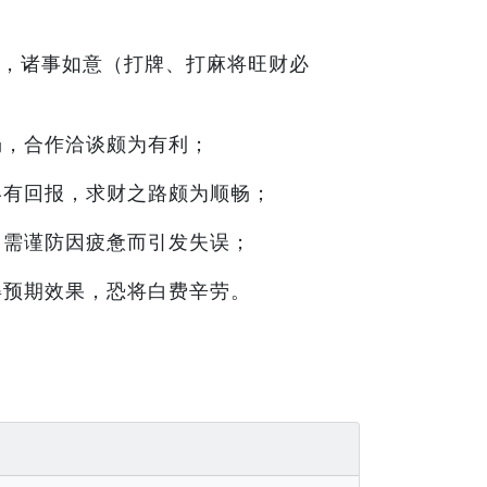
，诸事如意（打牌、打麻将旺财必
畅，合作洽谈颇为有利；
终有回报，求财之路颇为顺畅；
，需谨防因疲惫而引发失误；
得预期效果，恐将白费辛劳。