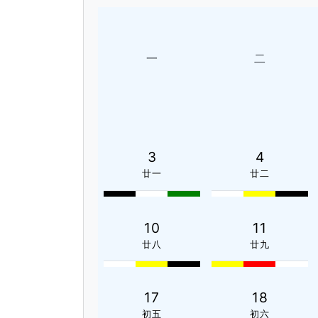
一
二
3
4
廿一
廿二
10
11
廿八
廿九
17
18
初五
初六