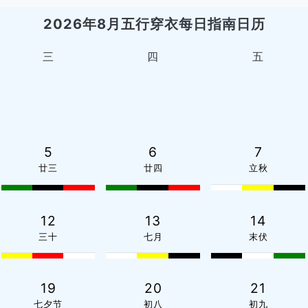
2026年8月五行穿衣每日指南日历
三
四
五
5
6
7
廿三
廿四
立秋
12
13
14
三十
七月
末伏
19
20
21
七夕节
初八
初九