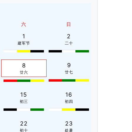
六
日
1
2
建军节
二十
9
8
廿七
廿六
15
16
初三
初四
22
23
初十
处暑