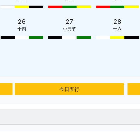
26
27
28
十四
中元节
十六
今日五行