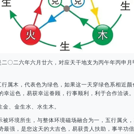
历是二〇二六年六月廿六，对应天干地支为丙午年丙申
，五行属木，代表色为绿色，如果这一天穿绿色系相近
的幸运色，易获幸运眷顾，行事顺利，利于合作洽谈
生金、金生水、水生木。
示被环境所生，与整体环境磁场融合为一，五行属火，
势最强，是您这天的大吉色，易获贵人扶助，事半功