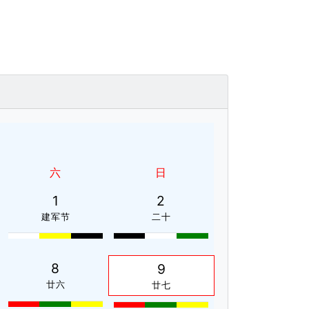
六
日
1
2
建军节
二十
8
9
廿六
廿七