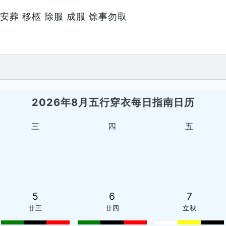
 安葬 移柩 除服 成服 馀事勿取
2026年8月五行穿衣每日指南日历
三
四
五
5
6
7
廿三
廿四
立秋