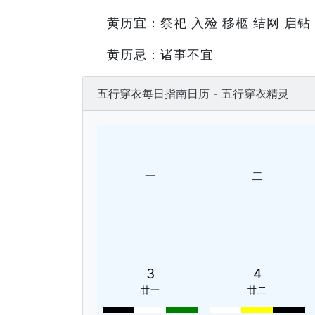
黄历宜：祭祀 入殓 移柩 结网 启钻
黄历忌：诸事不宜
五行穿衣每日指南日历 - 五行穿衣精灵
一
二
3
4
廿一
廿二