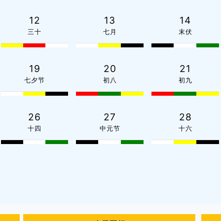
12
13
14
三十
七月
末伏
19
20
21
七夕节
初八
初九
26
27
28
十四
中元节
十六